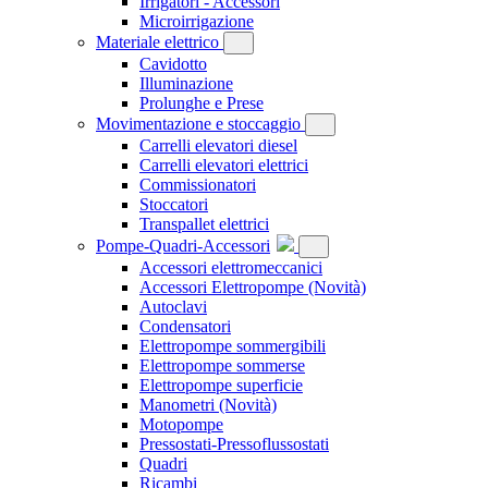
Irrigatori - Accessori
Microirrigazione
Materiale elettrico
Cavidotto
Illuminazione
Prolunghe e Prese
Movimentazione e stoccaggio
Carrelli elevatori diesel
Carrelli elevatori elettrici
Commissionatori
Stoccatori
Transpallet elettrici
Pompe-Quadri-Accessori
Accessori elettromeccanici
Accessori Elettropompe
(Novità)
Autoclavi
Condensatori
Elettropompe sommergibili
Elettropompe sommerse
Elettropompe superficie
Manometri
(Novità)
Motopompe
Pressostati-Pressoflussostati
Quadri
Ricambi