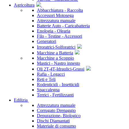
Agricoltura
Abbacchiatura - Raccolta
Accessori Motosega
Attrezzatura manuale
Batterie Auto - Caricabatteria
Enologia - Olearia
Filo - Testine - Accessori
Generatori
Irroratrici-Solforatrici
Macchine a Batteria
Macchine a Scoppio
Mastici - Nastro innesto
Oli 2T-4T-Idraulici-Grassi
Rafia - Legacci
Reti e Teli
Rodenticidi - Insetticidi
Spaccalegna
Terrici - Fertilizzanti
Edilizia
Attrezzatura manuale
Corrugato Drenaggio
Depurazione- Biologico
Dischi Diamantati
Materiale di consumo