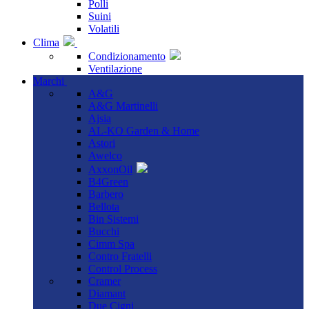
Polli
Suini
Volatili
Clima
Condizionamento
Ventilazione
Marchi
A&G
A&G Martinelli
Ajsia
AL-KO Garden & Home
Astori
Awelco
AxxonOil
B4Green
Barbero
Bellota
Bin Sistemi
Bucchi
Cimm Spa
Contro Fratelli
Control Process
Cramer
Diamant
Due Cigni