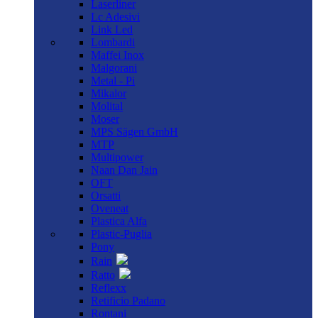
Laserliner
Lc Adesivi
Link Led
Lombardi
Maffei Inox
Malgorani
Metal - Pi
Mikalor
Molital
Moser
MPS Sägen GmbH
MTP
Multipower
Naan Dan Jain
OFT
Orsatti
Oveneat
Plastica Alfa
Plastic-Puglia
Pony
Rain
Ratto
Reflexx
Retificio Padano
Rontani