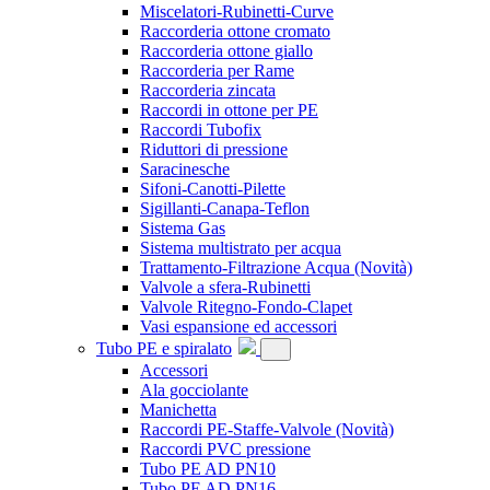
Miscelatori-Rubinetti-Curve
Raccorderia ottone cromato
Raccorderia ottone giallo
Raccorderia per Rame
Raccorderia zincata
Raccordi in ottone per PE
Raccordi Tubofix
Riduttori di pressione
Saracinesche
Sifoni-Canotti-Pilette
Sigillanti-Canapa-Teflon
Sistema Gas
Sistema multistrato per acqua
Trattamento-Filtrazione Acqua
(Novità)
Valvole a sfera-Rubinetti
Valvole Ritegno-Fondo-Clapet
Vasi espansione ed accessori
Tubo PE e spiralato
Accessori
Ala gocciolante
Manichetta
Raccordi PE-Staffe-Valvole
(Novità)
Raccordi PVC pressione
Tubo PE AD PN10
Tubo PE AD PN16