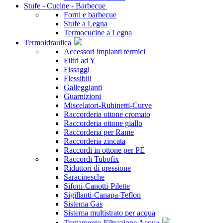
Stufe - Cucine - Barbecue
Forni e barbecue
Stufe a Legna
Termocucine a Legna
Termoidraulica
Accessori impianti termici
Filtri ad Y
Fissaggi
Flessibili
Galleggianti
Guarnizioni
Miscelatori-Rubinetti-Curve
Raccorderia ottone cromato
Raccorderia ottone giallo
Raccorderia per Rame
Raccorderia zincata
Raccordi in ottone per PE
Raccordi Tubofix
Riduttori di pressione
Saracinesche
Sifoni-Canotti-Pilette
Sigillanti-Canapa-Teflon
Sistema Gas
Sistema multistrato per acqua
Trattamento-Filtrazione Acqua