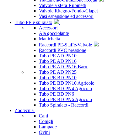
Valvole a sfera-Rubinetti
Valvole Ritegno-Fondo-Clapet
Vasi espansione ed accessori
Tubo PE e spiralato
Accessori
Ala gocciolante
Manichetta
Raccordi PE-Staffe-Valvole
Raccordi PVC pressione
Tubo PE AD PN10
Tubo PE AD PN16
Tubo PE AD PN16 Barre
Tubo PE AD PN25
Tubo PE BD PN10
Tubo PE BD PN10 Agricolo
Tubo PE BD PN4 Agricolo
Tubo PE BD PN6
Tubo PE BD PN6 Agricolo
Tubo Spiralato - Raccordi
Zootecnia
Cani
Conigli
Lampade
Ovini