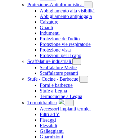
Protezione-Antinfortunistica
Abbigliamento alta visibilità
Abbigliamento antipioggia
Calzature
Guanti
Indumenti
Protezione dell'udito
Protezione vie respiratorie
Protezione vista
Protezioni per il capo
Scaffalature industriali
Scaffalature Medie
Scaffalature pesanti
Stufe - Cucine - Barbecue
Forni e barbecue
Stufe a Legna
Termocucine a Legna
Termoidraulica
Accessori impianti termici
Filtri ad Y
Fissaggi
Flessibili
Galleggianti
Guarnizioni