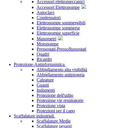
Accessori elettromeccanici
Accessori Elettropompe
Autoclavi
Condensatori
Elettropompe sommergibili
Elettropompe sommerse
Elettropompe superficie
Manometri
Motopompe
Pressostati-Pressoflussostati
Quadri
Ricambi
Protezione-Antinfortunistica
Abbigliamento alta visibilità
Abbigliamento antipioggia
Calzature
Guanti
Indumenti
Protezione dell'udito
Protezione vie respiratorie
Protezione vista
Protezioni per il capo
Scaffalature industriali
Scaffalature Medie
Scaffalature pesanti