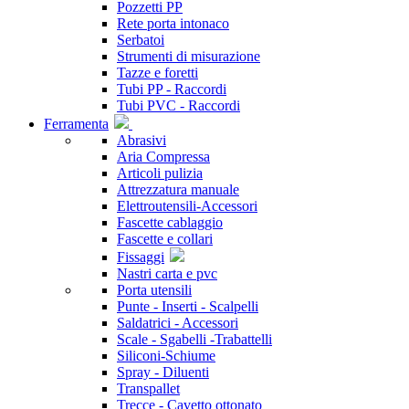
Pozzetti PP
Rete porta intonaco
Serbatoi
Strumenti di misurazione
Tazze e foretti
Tubi PP - Raccordi
Tubi PVC - Raccordi
Ferramenta
Abrasivi
Aria Compressa
Articoli pulizia
Attrezzatura manuale
Elettroutensili-Accessori
Fascette cablaggio
Fascette e collari
Fissaggi
Nastri carta e pvc
Porta utensili
Punte - Inserti - Scalpelli
Saldatrici - Accessori
Scale - Sgabelli -Trabattelli
Siliconi-Schiume
Spray - Diluenti
Transpallet
Trecce - Cavetto ottonato