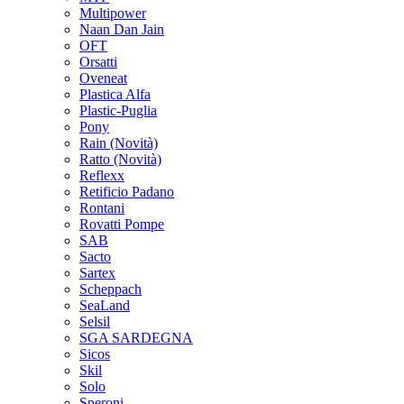
Multipower
Naan Dan Jain
OFT
Orsatti
Oveneat
Plastica Alfa
Plastic-Puglia
Pony
Rain
(Novità)
Ratto
(Novità)
Reflexx
Retificio Padano
Rontani
Rovatti Pompe
SAB
Sacto
Sartex
Scheppach
SeaLand
Selsil
SGA SARDEGNA
Sicos
Skil
Solo
Speroni