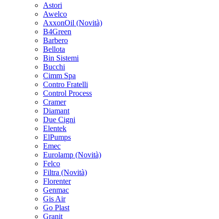
Astori
Awelco
AxxonOil
(Novità)
B4Green
Barbero
Bellota
Bin Sistemi
Bucchi
Cimm Spa
Contro Fratelli
Control Process
Cramer
Diamant
Due Cigni
Elentek
ElPumps
Emec
Eurolamp
(Novità)
Felco
Filtra
(Novità)
Florenter
Genmac
Gis Air
Go Plast
Granit