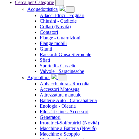
Cerca per Categorie
Acquedottistica
Allacci Idrici - Fognari
Chiusini - Caditoie
Collari
(Novità)
Contatori
Flange - Guarnizioni
Flange mobili
Giunti
Raccordi Ghisa Sferoidale
Sfiati
Sportelli - Cassette
Valvole - Saracinesche
Agricoltura
Abbacchiatura - Raccolta
Accessori Motosega
Attrezzatura manuale
Batterie Auto - Caricabatteria
Enologia - Olearia
Filo - Testine - Accessori
Generatori
Irroratrici-Solforatrici
(Novità)
Macchine a Batteria
(Novità)
Macchine a Scoppio