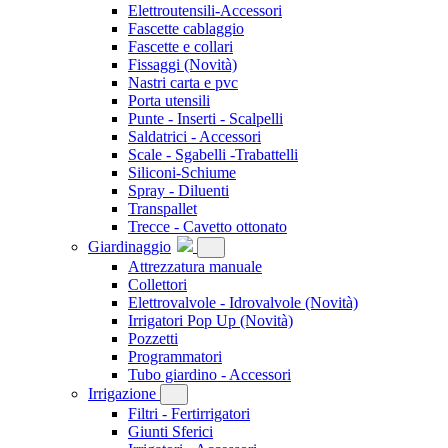
Elettroutensili-Accessori
Fascette cablaggio
Fascette e collari
Fissaggi
(Novità)
Nastri carta e pvc
Porta utensili
Punte - Inserti - Scalpelli
Saldatrici - Accessori
Scale - Sgabelli -Trabattelli
Siliconi-Schiume
Spray - Diluenti
Transpallet
Trecce - Cavetto ottonato
Giardinaggio
Attrezzatura manuale
Collettori
Elettrovalvole - Idrovalvole
(Novità)
Irrigatori Pop Up
(Novità)
Pozzetti
Programmatori
Tubo giardino - Accessori
Irrigazione
Filtri - Fertirrigatori
Giunti Sferici