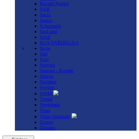
Rovatti Pompe
SAB
Sacto
Sartex
Scheppach
SeaLand
Selsil
SGA SARDEGNA
Sicos
Skil
Solo
Speroni
Speroni - Rovatti
Spluga
Starplast
Sveden
SWM
Toptul
Verdelook
Virax
Volpi Originale
Zenner
Zirantec