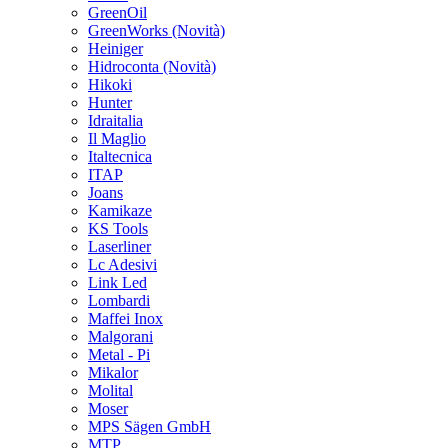
GreenOil
GreenWorks
(Novità)
Heiniger
Hidroconta
(Novità)
Hikoki
Hunter
Idraitalia
Il Maglio
Italtecnica
ITAP
Joans
Kamikaze
KS Tools
Laserliner
Lc Adesivi
Link Led
Lombardi
Maffei Inox
Malgorani
Metal - Pi
Mikalor
Molital
Moser
MPS Sägen GmbH
MTP