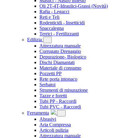
Mastici - Nastro innesto
Oli 2T-4T-Idraulici-Grassi
(Novità)
Rafia - Legacci
Reti e Teli
Rodenticidi - Insetticidi
Spaccalegna
Terrici - Fertilizzanti
Edilizia
Attrezzatura manuale
Corrugato Drenaggio
Depurazione- Biologico
Dischi Diamantati
Materiale di consumo
Pozzetti PP
Rete porta intonaco
Serbatoi
Strumenti di misurazione
Tazze e foretti
Tubi PP - Raccordi
Tubi PVC - Raccordi
Ferramenta
Abrasivi
Aria Compressa
Articoli pulizia
Attrezzatura manuale