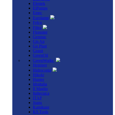
Elentek
ElPumps
Emec
Eurolamp
Felco
Filtra
Florenter
Genmac
Gis Air
Go Plast
Granit
GreenOil
GreenWorks
Heiniger
Hidroconta
Hikoki
Hunter
Idraitalia
Il Maglio
Italtecnica
ITAP
Joans
Kamikaze
KS Tools