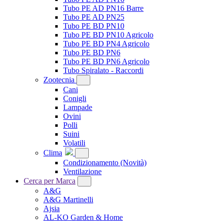
Tubo PE AD PN16 Barre
Tubo PE AD PN25
Tubo PE BD PN10
Tubo PE BD PN10 Agricolo
Tubo PE BD PN4 Agricolo
Tubo PE BD PN6
Tubo PE BD PN6 Agricolo
Tubo Spiralato - Raccordi
Zootecnia
Cani
Conigli
Lampade
Ovini
Polli
Suini
Volatili
Clima
Condizionamento
(Novità)
Ventilazione
Cerca per Marca
A&G
A&G Martinelli
Ajsia
AL-KO Garden & Home