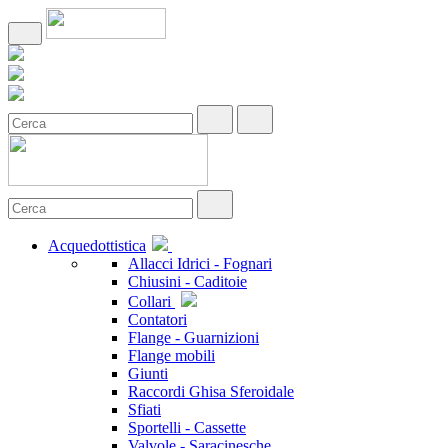
Acquedottistica
Allacci Idrici - Fognari
Chiusini - Caditoie
Collari
Contatori
Flange - Guarnizioni
Flange mobili
Giunti
Raccordi Ghisa Sferoidale
Sfiati
Sportelli - Cassette
Valvole - Saracinesche